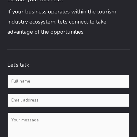
If your business operates within the tourism
industry ecosystem, let’s connect to take
advantage of the opportunities.
Let’s talk
N
a
E
m
m
e
C
a
*
o
i