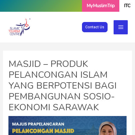
Skip
MyMuslimTrip
ITC
to
content
Contact Us
MASJID – PRODUK
PELANCONGAN ISLAM
YANG BERPOTENSI BAGI
PEMBANGUNAN SOSIO-
EKONOMI SARAWAK