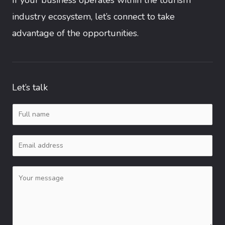
industry ecosystem, let’s connect to take
advantage of the opportunities.
Let’s talk
N
a
E
m
m
e
C
a
*
o
i
m
l
m