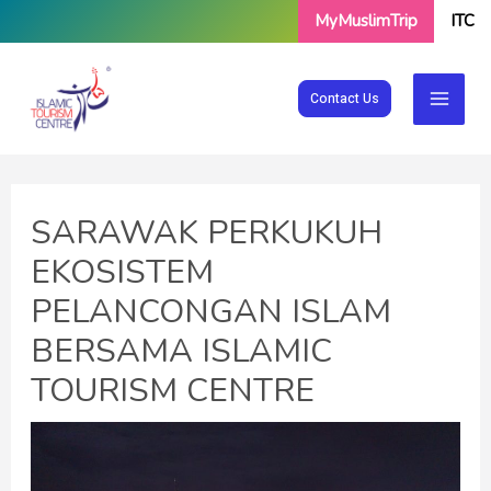
Skip
MyMuslimTrip
ITC
to
content
Contact Us
SARAWAK PERKUKUH
EKOSISTEM
PELANCONGAN ISLAM
BERSAMA ISLAMIC
TOURISM CENTRE